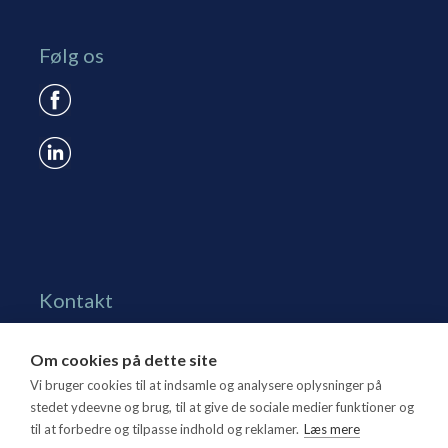
Følg os
Kontakt
Grønningen 17, st.
Om cookies på dette site
1270 Kbh. K
Vi bruger cookies til at indsamle og analysere oplysninger på
Tlf. 70 15 95 00
stedet ydeevne og brug, til at give de sociale medier funktioner og
til at forbedre og tilpasse indhold og reklamer.
Læs mere
dtl@dtl.eu