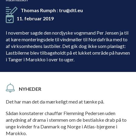
Thomas Rumph
:
tru@dtl.eu
11. februar 2019
I november sagde den nordjyske vognmand Per Jensen ja til
at køre monteringsdele til vindmøller til Nordafrika med to
af virksomhedens lastbiler. Det gik dog ikke som planlagt:
Lastbilerne blev tilbageholdt på et lukket område på havnen
i Tanger i Marokko i over to uger.
NYHEDER
Det har man det da mærkeligt med at tænke på.
Sådan konstaterer chauffør Flemming Pedersen uden
antydning af drama i stemmen om de bestialske drab på to
unge kvinder fra Danmark og Norge i Atlas-bjergene i
Marokko.