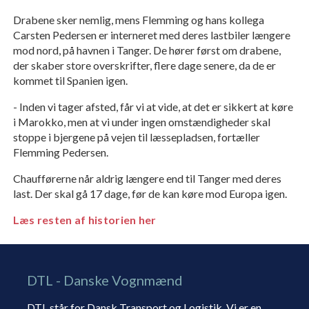
Drabene sker nemlig, mens Flemming og hans kollega
Carsten Pedersen er in­terneret med deres lastbiler længere
mod nord, på havnen i Tanger. De hører først om drabene,
der skaber store overskrif­ter, flere dage senere, da de er
kommet til Spanien igen.
- Inden vi tager afsted, får vi at vide, at det er sikkert at køre
i Marokko, men at vi under ingen omstændigheder skal
stoppe i bjergene på vejen til læssepladsen, fortæl­ler
Flemming Pedersen.
Chaufførerne når aldrig længere end til Tanger med deres
last. Der skal gå 17 dage, før de kan køre mod Europa igen.
Læs resten af historien her
DTL - Danske Vognmænd
DTL står for Dansk Transport og Logistik. Vi er en