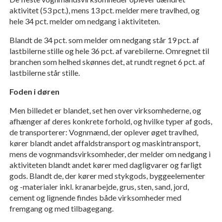
aktivitet (53 pct.), mens 13 pct. melder mere travlhed, og
hele 34 pct. melder om nedgang i aktiviteten.
Blandt de 34 pct. som melder om nedgang står 19 pct. af
lastbilerne stille og hele 36 pct. af varebilerne. Omregnet til
branchen som helhed skønnes det, at rundt regnet 6 pct. af
lastbilerne står stille.
Foden i døren
Men billedet er blandet, set hen over virksomhederne, og
afhænger af deres konkrete forhold, og hvilke typer af gods,
de transporterer: Vognmænd, der oplever øget travlhed,
kører blandt andet affaldstransport og maskintransport,
mens de vognmandsvirksomheder, der melder om nedgang i
aktiviteten blandt andet kører med dagligvarer og farligt
gods. Blandt de, der kører med stykgods, byggeelementer
og -materialer inkl. kranarbejde, grus, sten, sand, jord,
cement og lignende findes både virksomheder med
fremgang og med tilbagegang.