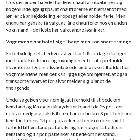
Hos den anden halvdel fordeler chaufførsituationen sig
nogenlunde ligeligt på, at chaufførerne er hjemsendt med
løn, er på arbejdsdeling, er opsagt eller holder ferie. Men
endnu har ganske få valgt at låne chauffører hos en anden
vognmand – de fleste har valgt andre løsninger.
Vognmænd har holdt sig tilbage men kan snart trænge
En betydelig del af erhvervslivet har i disse dage dialoger
med både kreditorer og myndigheder for at opretholde
likviditeten. Det er tilsyneladende endnu ikke tilfældet hos
vognmændene, men det kan ligge lige om hjørnet, at også
transporterhvervet for alvor melder sig blandt de
trængende.
Undersøgelsen viser nemlig, at i forhold til at bede om
henstand og lån og leasingydelser blandt de 35 pct., der
oplever nedgang i aktiviteten, har endnu kun 8 pct. bedt om
henstand, mens 13 pct. påtænker at bede om henstand. I
forhold til henstand på forsikring har meget få bedt om
henstand og 17 pct. påtænker at bede om henstand. I