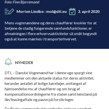
Foto: Finn Bjerremand
Morten Lindbo
:
mol@dtl.eu
3. april 2020
Mens vognmændene og deres chauffører knokler for at
betjene de stadig fungerende samfundsfunktioner, er
afmatningen i flere erhvervsaktiviteter så småt begyndt
også at kunne mærkes i transporterhvervet.
NYHEDER
DTL – Danske Vognmænd har i denne uge spurgt sine
medlemmer om den aktuelle status for deres aktivitet,
herunder antallet af ledige køretøjer, omfanget af
hjemsendelse mv. af chauffører og om brug af
kompensationsordningerne fra staten samt henstand på
lån/leasingaftale og pause på forsikringer.
De fleste vognmandsvirksomheder oplever uændret