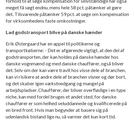
forhold til at søge kompensation for selvstændige har også
meget få søgt endnu, mens hele 58 pct. påtænker at gøre
det. Tilsvarende påtænker 59 pct. at søge om kompensation
for virksomhedens faste omkostninger.
Lad godstransport blive på danske hænder
Erik Østergaard har en appel til politikerne og
transportkøberne: - Det er afgørende vigtigt, at den del af
godstransporten, der kan holdes på danske hænder hos
danske vognmænd og med danske chauffører, også bliver
det. Selv om der kan være travlt hos visse dele af branchen,
kan vi risikere at andre dele af branchen visner og dør bort,
og det skaber igen vækstnedgang og mangel på
arbejdspladser. Chauffører, der bliver overflødige i en type
niche, kan med fordel bruges et andet sted, for danske
chauffører er som helhed veluddannede og kvalificerede på
en bred front. Hvis man begynder at basere sig på
udenlandsk bistand lige nu, så varmer det kun kort tid.