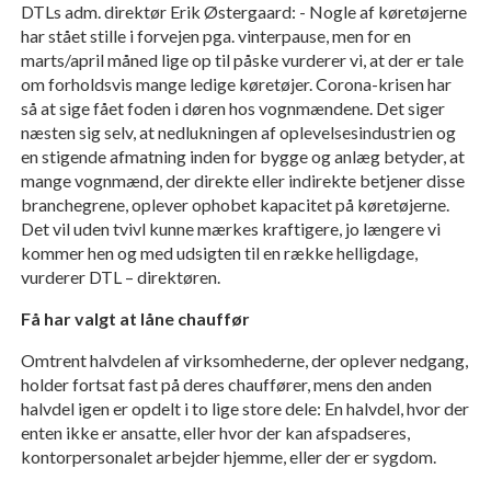
DTLs adm. direktør Erik Østergaard: - Nogle af køretøjerne
har stået stille i forvejen pga. vinterpause, men for en
marts/april måned lige op til påske vurderer vi, at der er tale
om forholdsvis mange ledige køretøjer. Corona-krisen har
så at sige fået foden i døren hos vognmændene. Det siger
næsten sig selv, at nedlukningen af oplevelsesindustrien og
en stigende afmatning inden for bygge og anlæg betyder, at
mange vognmænd, der direkte eller indirekte betjener disse
branchegrene, oplever ophobet kapacitet på køretøjerne.
Det vil uden tvivl kunne mærkes kraftigere, jo længere vi
kommer hen og med udsigten til en række helligdage,
vurderer DTL – direktøren.
Få har valgt at låne chauffør
Omtrent halvdelen af virksomhederne, der oplever nedgang,
holder fortsat fast på deres chauffører, mens den anden
halvdel igen er opdelt i to lige store dele: En halvdel, hvor der
enten ikke er ansatte, eller hvor der kan afspadseres,
kontorpersonalet arbejder hjemme, eller der er sygdom.