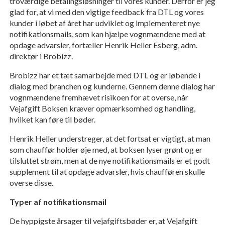
troværdige betalingsløsninger til vores kunder. Derfor er jeg
glad for, at vi med den vigtige feedback fra DTL og vores
kunder i løbet af året har udviklet og implementeret nye
notifikationsmails, som kan hjælpe vognmændene med at
opdage advarsler, fortæller Henrik Heller Esberg, adm.
direktør i Brobizz.
Brobizz har et tæt samarbejde med DTL og er løbende i
dialog med branchen og kunderne. Gennem denne dialog har
vognmændene fremhævet risikoen for at overse, når
Vejafgift Boksen kræver opmærksomhed og handling,
hvilket kan føre til bøder.
Henrik Heller understreger, at det fortsat er vigtigt, at man
som chauffør holder øje med, at boksen lyser grønt og er
tilsluttet strøm, men at de nye notifikationsmails er et godt
supplement til at opdage advarsler, hvis chaufføren skulle
overse disse.
Typer af notifikationsmail
De hyppigste årsager til vejafgiftsbøder er, at Vejafgift