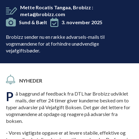
Mette Rocatis Tangaa, Brobizz
:
meta@brobizz.com
Sund & Bælt
3. november 2025
Brobizz sender nu en række advarsels-mails til
vognmændene for at forhindre unødvendige
vejafgiftsbøder.
NYHEDER
P
å baggrund af feedback fra DTL har Brobizz udviklet
mails, der efter 24 timer giver kunderne besked om to
typer advarsler på Vejafgift Boksen. Det gør det lettere for
vognmændene at opdage og reagere på advarsler fra
boksen.
- Vores vigtigste opgave er at levere stabile, effektive og