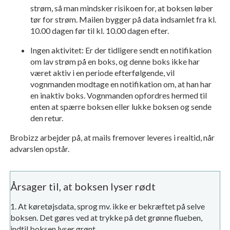
strøm, så man mindsker risikoen for, at boksen løber
tør for strøm. Mailen bygger på data indsamlet fra kl.
10.00 dagen før til kl. 10.00 dagen efter.
Ingen aktivitet: Er der tidligere sendt en notifikation
om lav strøm på en boks, og denne boks ikke har
været aktiv i en periode efterfølgende, vil
vognmanden modtage en notifikation om, at han har
en inaktiv boks. Vognmanden opfordres hermed til
enten at spærre boksen eller lukke boksen og sende
den retur.
Brobizz arbejder på, at mails fremover leveres i realtid, når
advarslen opstår.
Årsager til, at boksen lyser rødt
1‎. At køretøjsdata, sprog mv. ikke er bekræftet på selve
boksen. Det gøres ved at trykke på det grønne flueben,
indtil boksen lyser grønt.