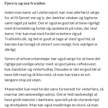
Fjern is og sne fra bilen
Inden man kører ud i vintervejret, bør man allerførst sørge
for at få fjernet sne og is, der dækker vinduer og lygterne
samt taget på ladet. Det er også en god idé at have rigeligt
med drivmiddel og holde sig opdateret på ruten, der skal
køres. Her kan man med fordel orientere sig på
Trafikinfo.dk, og det er godt at tage af sted i god tid, så
kørslen kan foregå så sikkert som muligt, hvis vejrliget er
dårligt.
Førere af erhvervskøretøjer bør også sørge for at have det
rigtige personlige udstyr med: en god jakke, refleksvest,
hue, handsker og vinterfodtøj. Desuden er det en god idé at
have lidt mad og drikke med, så man kan klare et evt.
længere stop på vejen.
Materiellet kan med fordel være forberedt for vinterføre, så
man har det nødvendige udstyr. Det er helt nødvendigt at
have godt mønster i dækkene, specielt på de styrende hjul
og drivhjulene. Man bør også medbringe en skovl, så man