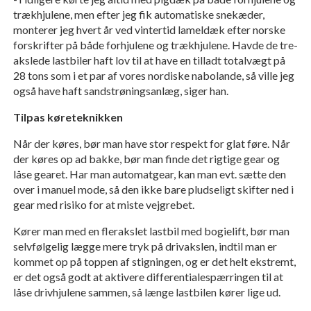
trækhjulene, men efter jeg fik automatiske snekæder,
monterer jeg hvert år ved vintertid lameldæk efter norske
forskrifter på både forhjulene og trækhjulene. Havde de tre-
akslede lastbiler haft lov til at have en tilladt totalvægt på
28 tons som i et par af vores nordiske nabolande, så ville jeg
også have haft sandstrøningsanlæg, siger han.
Tilpas køreteknikken
Når der køres, bør man have stor respekt for glat føre. Når
der køres op ad bakke, bør man finde det rigtige gear og
låse gearet. Har man automatgear, kan man evt. sætte den
over i manuel mode, så den ikke bare pludseligt skifter ned i
gear med risiko for at miste vejgrebet.
Kører man med en flerakslet lastbil med bogielift, bør man
selvfølgelig lægge mere tryk på drivakslen, indtil man er
kommet op på toppen af stigningen, og er det helt ekstremt,
er det også godt at aktivere differentialespærringen til at
låse drivhjulene sammen, så længe lastbilen kører lige ud.