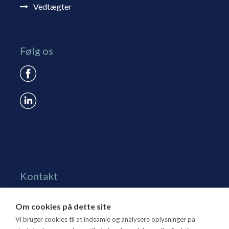
Vedtægter
Følg os
Kontakt
Grønningen 17, st.
Om cookies på dette site
1270 Kbh. K
Vi bruger cookies til at indsamle og analysere oplysninger på
Tlf. 70 15 95 00