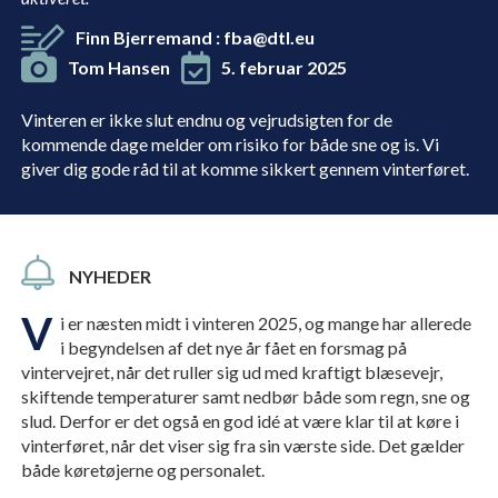
Finn Bjerremand
:
fba@dtl.eu
Tom Hansen
5. februar 2025
Vinteren er ikke slut endnu og vejrudsigten for de
kommende dage melder om risiko for både sne og is. Vi
giver dig gode råd til at komme sikkert gennem vinterføret.
NYHEDER
V
i er næsten midt i vinteren 2025, og mange har allerede
i begyndelsen af det nye år fået en forsmag på
vintervejret, når det ruller sig ud med kraftigt blæsevejr,
skiftende temperaturer samt nedbør både som regn, sne og
slud. Derfor er det også en god idé at være klar til at køre i
vinterføret, når det viser sig fra sin værste side. Det gælder
både køretøjerne og personalet.