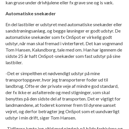
kan gruse under drivhjulene eller fx grave sne og is væk.
Automatiske snekæder
En del lastbiler er udstyret med automatiske snekæder eller
sandstrøningsanlæg, og begge løsninger er godt udstyr. De
automatiske snekæder som fx OnSpot er virkelig godt
udstyr, når man skal fremad i vinterføret. Det kan vognmand
Tom Hansen, Kalundborg, tale med om. Han har igennem de
sidste 25 år haft OnSpot-snekæder som fast udstyr på sine
lastbiler.
-Det er simpelthen et nødvendigt udstyr på mine
transportopgaver, hvor jeg transporterer foder ud til
landbrug. Ofte er der private veje af mindre god standard,
der fx ikke er asfalterede og med stigninger, som skal
benyttes på den sidste del af transporten. Det er vigtigt for
landmændene, at foderet kommer frem til dyrene uanset
vejret, og derfor betragter jeg OnSpot som et uundværligt
udstyr i min drift, siger Tom Hansen.
-Tidligere kørte jeg altid med pigdæk på både forhjulene og