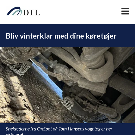
Bliv vinterklar med dine køretøjer
DEL
Snekæderne fra OnSpot på Tom Hansens vogntog er her
aktiveret.