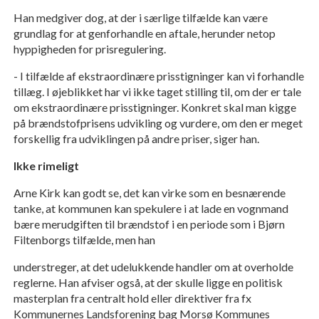
Han medgiver dog, at der i særlige tilfælde kan være
grundlag for at genforhandle en aftale, herunder netop
hyppigheden for prisregulering.
- I tilfælde af ekstraordinære prisstigninger kan vi forhandle
tillæg. I øjeblikket har vi ikke taget stilling til, om der er tale
om ekstraordinære prisstigninger. Konkret skal man kigge
på brændstofprisens udvikling og vurdere, om den er meget
forskellig fra udviklingen på andre priser, siger han.
Ikke rimeligt
Arne Kirk kan godt se, det kan virke som en besnærende
tanke, at kommunen kan spekulere i at lade en vognmand
bære merudgiften til brændstof i en periode som i Bjørn
Filtenborgs tilfælde, men han
understreger, at det udelukkende handler om at overholde
reglerne. Han afviser også, at der skulle ligge en politisk
masterplan fra centralt hold eller direktiver fra fx
Kommunernes Landsforening bag Morsø Kommunes