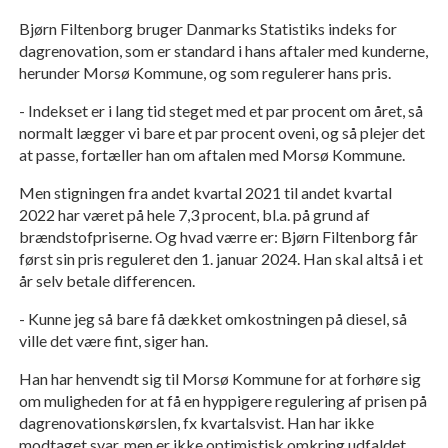
Bjørn Filtenborg bruger Danmarks Statistiks indeks for
dagrenovation, som er standard i hans aftaler med kunderne,
herunder Morsø Kommune, og som regulerer hans pris.
- Indekset er i lang tid steget med et par procent om året, så
normalt lægger vi bare et par procent oveni, og så plejer det
at passe, fortæller han om aftalen med Morsø Kommune.
Men stigningen fra andet kvartal 2021 til andet kvartal
2022 har været på hele 7,3 procent, bl.a. på grund af
brændstofpriserne. Og hvad værre er: Bjørn Filtenborg får
først sin pris reguleret den 1. januar 2024. Han skal altså i et
år selv betale differencen.
- Kunne jeg så bare få dækket omkostningen på diesel, så
ville det være fint, siger han.
Han har henvendt sig til Morsø Kommune for at forhøre sig
om muligheden for at få en hyppigere regulering af prisen på
dagrenovationskørslen, fx kvartalsvist. Han har ikke
modtaget svar, men er ikke optimistisk omkring udfaldet.