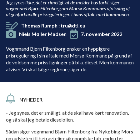
Jeg synes ikke, det er rimeligt, at de melder hus forbi, siger
vognmand Bjørn Filtenborg om Morsø Kommunes afvisning af
at genforhandle prisreguleringen i hans aftale med kommunen.
Thomas Rumph
:
tru@dtl.eu
Niels Møller Madsen
7. november 2022
Vognmand Bjørn Filtenborg ønsker en hyppigere
prisregulering i sin aftale med Morsø Kommune på grund af
de voldsomme prisstigninger på bl.a. diesel. Men kommunen
afviser. Vi skal følge reglerne, siger de.
NYHEDER
- Jeg synes, det er småligt, at de skal have kørt renovation,
og så skal jeg betale dieselolien.
Sådan siger vognmand Bjørn Filtenborg fra Nykøbing Mors
om udsigten til betragtelige økonomiske tab, endnu før