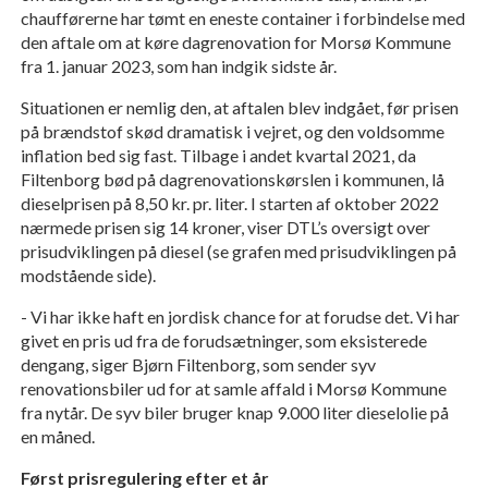
chaufførerne har tømt en eneste container i forbindelse med
den aftale om at køre dagrenovation for Morsø Kommune
fra 1. januar 2023, som han indgik sidste år.
Situationen er nemlig den, at aftalen blev indgået, før prisen
på brændstof skød dramatisk i vejret, og den voldsomme
inflation bed sig fast. Tilbage i andet kvartal 2021, da
Filtenborg bød på dagrenovationskørslen i kommunen, lå
dieselprisen på 8,50 kr. pr. liter. I starten af oktober 2022
nærmede prisen sig 14 kroner, viser DTL’s oversigt over
prisudviklingen på diesel (se grafen med prisudviklingen på
modstående side).
- Vi har ikke haft en jordisk chance for at forudse det. Vi har
givet en pris ud fra de forudsætninger, som eksisterede
dengang, siger Bjørn Filtenborg, som sender syv
renovationsbiler ud for at samle affald i Morsø Kommune
fra nytår. De syv biler bruger knap 9.000 liter dieselolie på
en måned.
Først prisregulering efter et år